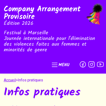
Company Arrangement
Provisoire
Édition 2026
Festival à Marseille
Journée internationale pour l'élimination
des violences faites aux femmes et
minorités de genre
MENU
Accueil
>
Infos pratiques
Infos pratiques