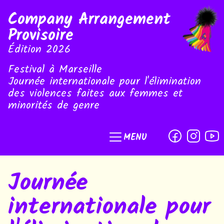
Company Arrangement
Provisoire
Édition 2026
Festival à Marseille
Journée internationale pour l'élimination
des violences faites aux femmes et
minorités de genre
MENU
Journée
internationale pour